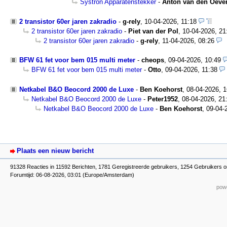
Systron Apparatenstekker
-
Anton van den Oeve
2 transistor 60er jaren zakradio
-
g-rely
,
10-04-2026, 11:18
2 transistor 60er jaren zakradio
-
Piet van der Pol
,
10-04-2026, 21
2 transistor 60er jaren zakradio
-
g-rely
,
11-04-2026, 08:26
BFW 61 fet voor bem 015 multi meter
-
cheops
,
09-04-2026, 10:49
BFW 61 fet voor bem 015 multi meter
-
Otto
,
09-04-2026, 11:38
Netkabel B&O Beocord 2000 de Luxe
-
Ben Koehorst
,
08-04-2026, 
Netkabel B&O Beocord 2000 de Luxe
-
Peter1952
,
08-04-2026, 21
Netkabel B&O Beocord 2000 de Luxe
-
Ben Koehorst
,
09-04-
Plaats een nieuw bericht
91328 Reacties in 11592 Berichten, 1781 Geregistreerde gebruikers, 1254 Gebruikers o
Forumtijd: 06-08-2026, 03:01 (Europe/Amsterdam)
powe