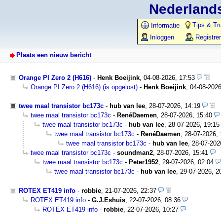
Nederlands
Tips & Tr
Informatie
Inloggen
Registre
Plaats een nieuw bericht
Orange PI Zero 2 (H616)
-
Henk Boeijink
,
04-08-2026, 17:53
Orange PI Zero 2 (H616) (is opgelost)
-
Henk Boeijink
,
04-08-2026
twee maal transistor bc173c
-
hub van lee
,
28-07-2026, 14:19
twee maal transistor bc173c
-
RenéDaemen
,
28-07-2026, 15:40
twee maal transistor bc173c
-
hub van lee
,
28-07-2026, 19:15
twee maal transistor bc173c
-
RenéDaemen
,
28-07-2026, 
twee maal transistor bc173c
-
hub van lee
,
28-07-202
twee maal transistor bc173c
-
soundman2
,
28-07-2026, 15:41
twee maal transistor bc173c
-
Peter1952
,
29-07-2026, 02:04
twee maal transistor bc173c
-
hub van lee
,
29-07-2026, 2
ROTEX ET419 info
-
robbie
,
21-07-2026, 22:37
ROTEX ET419 info
-
G.J.Eshuis
,
22-07-2026, 08:36
ROTEX ET419 info
-
robbie
,
22-07-2026, 10:27