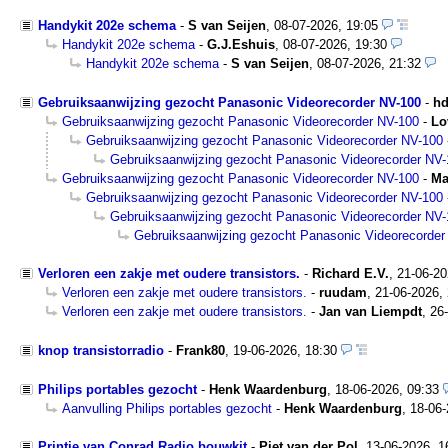
Handykit 202e schema
-
S van Seijen
,
08-07-2026, 19:05
Handykit 202e schema
-
G.J.Eshuis
,
08-07-2026, 19:30
Handykit 202e schema
-
S van Seijen
,
08-07-2026, 21:32
Gebruiksaanwijzing gezocht Panasonic Videorecorder NV-100
-
h
Gebruiksaanwijzing gezocht Panasonic Videorecorder NV-100
-
Lo
Gebruiksaanwijzing gezocht Panasonic Videorecorder NV-100
Gebruiksaanwijzing gezocht Panasonic Videorecorder NV
Gebruiksaanwijzing gezocht Panasonic Videorecorder NV-100
-
Ma
Gebruiksaanwijzing gezocht Panasonic Videorecorder NV-100
Gebruiksaanwijzing gezocht Panasonic Videorecorder NV
Gebruiksaanwijzing gezocht Panasonic Videorecorder
Verloren een zakje met oudere transistors.
-
Richard E.V.
,
21-06-20
Verloren een zakje met oudere transistors.
-
ruudam
,
21-06-2026,
Verloren een zakje met oudere transistors.
-
Jan van Liempdt
,
26
knop transistorradio
-
Frank80
,
19-06-2026, 18:30
Philips portables gezocht
-
Henk Waardenburg
,
18-06-2026, 09:33
Aanvulling Philips portables gezocht
-
Henk Waardenburg
,
18-06-
Printje van Conrad Radio bouwkit
-
Piet van der Pol
,
13-06-2026, 