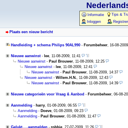
Nederlands
Tips & Tr
Informatie
Inloggen
Registre
Plaats een nieuw bericht
Handleiding + schema Philips 90AL990
-
Forumbeheer
,
16-08-2009
Nieuwe aanwinst
-
lee
,
11-08-2009, 11:41
Nieuwe aanwinst
-
Paul Brouwer
,
11-08-2009, 12:25
Nieuwe aanwinst
-
lee
,
11-08-2009, 12:41
Nieuwe aanwinst
-
Paul Brouwer
,
11-08-2009, 14:37
Nieuwe aanwinst
-
Willem.H.N.
,
11-08-2009, 12:43
Nieuwe aanwinst
-
Paul Brouwer
,
11-08-2009, 14:39
Nieuwe categorieën voor Vraag & Aanbod
-
Forumbeheer
,
06-08-2
Aanmelding
-
harry
,
01-08-2009, 06:55
Aanmelding
-
Doeve
,
01-08-2009, 09:23
Aanmelding
-
Paul Brouwer
,
01-08-2009, 11:47
Gelukt.....aanmelden
-
robbie
,
27-07-2009, 11:26