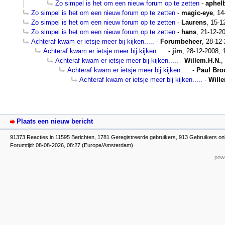
Zo simpel is het om een nieuw forum op te zetten
-
aphel
Zo simpel is het om een nieuw forum op te zetten
-
magic-eye
,
14
Zo simpel is het om een nieuw forum op te zetten
-
Laurens
,
15-1
Zo simpel is het om een nieuw forum op te zetten
-
hans
,
21-12-20
Achteraf kwam er ietsje meer bij kijken.....
-
Forumbeheer
,
28-12-
Achteraf kwam er ietsje meer bij kijken.....
-
jim
,
28-12-2008, 
Achteraf kwam er ietsje meer bij kijken.....
-
Willem.H.N.
,
Achteraf kwam er ietsje meer bij kijken.....
-
Paul Bro
Achteraf kwam er ietsje meer bij kijken.....
-
Will
Plaats een nieuw bericht
91373 Reacties in 11595 Berichten, 1781 Geregistreerde gebruikers, 913 Gebruikers onl
Forumtijd: 08-08-2026, 08:27 (Europe/Amsterdam)
powe