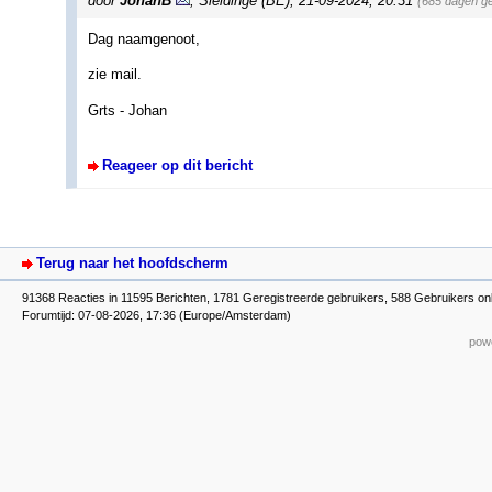
door
JohanB
,
Sleidinge (BE)
,
21-09-2024, 20:31
(685 dagen g
Dag naamgenoot,
zie mail.
Grts - Johan
Reageer op dit bericht
Terug naar het hoofdscherm
91368 Reacties in 11595 Berichten, 1781 Geregistreerde gebruikers, 588 Gebruikers onl
Forumtijd: 07-08-2026, 17:36 (Europe/Amsterdam)
powe