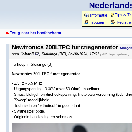
Nederlands
Tips & Tr
Informatie
Inloggen
Registre
Terug naar het hoofdscherm
Newtronics 200LTPC functiegenerator
(Aangeb
door
JohanB
,
Sleidinge (BE)
,
04-09-2024, 17:02
(702 dagen geleden)
Te koop in Sleidinge (B):
Newtronics 200LTPC functiegenerato
r.
- 2.5Hz - 5.5 MHz
- Uitgangspanning: 0-30V (over 50 Ohm), instelbaar.
- Sinus, blokgolf en driehoekspanning. Instelbare vervorming (bvb. dr
- 'Sweep' mogelijkheid.
- Technisch en 'esthetisch' in goed staat.
- Synthesizer optie.
- Originele handleiding en schema's.