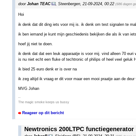
door
Johan TEAC
,
Steenbergen
,
21-09-2024, 00:22
(686 dagen g
Hoi
ik denk dat dit ding iets voor mij is. ik denk om test signalen te m
ik ben iemand je kunt mijn geschiedenis bekijken die als ik van iets 
hoef jij niet te doen.
ik denk dat dat een leuk apparaatje is voor mij. vind alleen 70 euri 
is nu niet echt een fluke of techtronic of philips of heel veel geluk 
ik bied 25 euro denk er is over na
ik zeg altijd ik vraag er dit voor maar een mooi praatje aan de deur
MVG Johan
--
The magic smoke keeps us bussy
Reageer op dit bericht
Newtronics 200LTPC functiegenerator