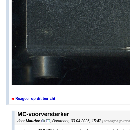
Reageer op dit bericht
MC-voorversterker
door
Maurice
,
Dordrecht
,
03-04-2026, 15:47
(128 dagen geleden