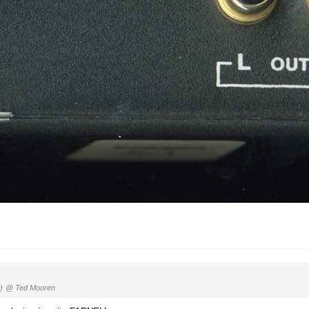
)
@ Ted Mooren