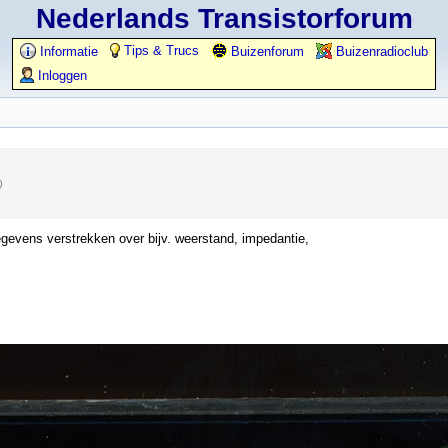
Nederlands Transistorforum
Tips & Trucs
Informatie
Buizenforum
Buizenradioclub
Inloggen
)
evens verstrekken over bijv. weerstand, impedantie,