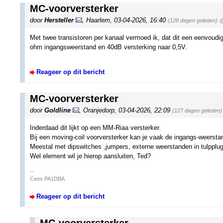
MC-voorversterker
door
Hersteller
,
Haarlem
,
03-04-2026, 16:40
(128 dagen geleden)
@
Met twee transistoren per kanaal vermoed ik, dat dit een eenvoud
ohm ingangsweerstand en 40dB versterking naar 0,5V.
Reageer op dit bericht
MC-voorversterker
door
Goldline
,
Oranjedorp
,
03-04-2026, 22:09
(127 dagen geleden)
Inderdaad dit lijkt op een MM-Riaa versterker.
Bij een moving-coil voorversterker kan je vaak de ingangs-weersta
Meestal met dipswitches ,jumpers, externe weerstanden in tulpplug
Wel element wil je hierop aansluiten, Ted?
--
Cees PA1DBA
Reageer op dit bericht
MC-voorversterker