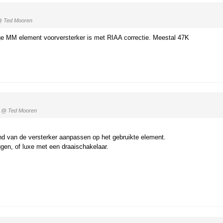
 Ted Mooren
ige MM element voorversterker is met RIAA correctie. Meestal 47K
@ Ted Mooren
nd van de versterker aanpassen op het gebruikte element.
gen, of luxe met een draaischakelaar.