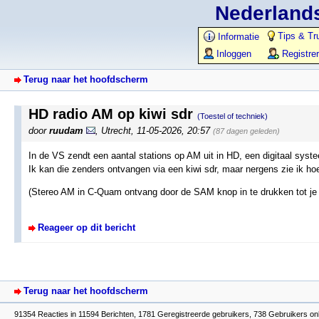
Nederlands
Tips & Tr
Informatie
Inloggen
Registre
Terug naar het hoofdscherm
HD radio AM op kiwi sdr
(Toestel of techniek)
door
ruudam
,
Utrecht
,
11-05-2026, 20:57
(87 dagen geleden)
In de VS zendt een aantal stations op AM uit in HD, een digitaal syste
Ik kan die zenders ontvangen via een kiwi sdr, maar nergens zie ik h
(Stereo AM in C-Quam ontvang door de SAM knop in te drukken tot je 
Reageer op dit bericht
Terug naar het hoofdscherm
91354 Reacties in 11594 Berichten, 1781 Geregistreerde gebruikers, 738 Gebruikers onl