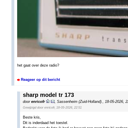
het gaat over deze radio?
Reageer op dit bericht
sharp model tr 173
door
enricofr
,
Sassenheim (Zuid-Holland).
,
18-05-2026, 
Gewijzigd door enricofr, 18-05-2026, 22:51
Beste kris,
Dit is inderdaad het toestel.