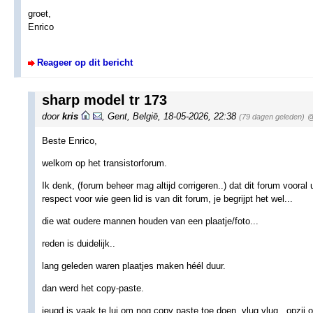
groet,
Enrico
Reageer op dit bericht
sharp model tr 173
door
kris
,
Gent, België
,
18-05-2026, 22:38
(79 dagen geleden)
@
Beste Enrico,
welkom op het transistorforum.
Ik denk, (forum beheer mag altijd corrigeren..) dat dit forum vooral
respect voor wie geen lid is van dit forum, je begrijpt het wel...
die wat oudere mannen houden van een plaatje/foto...
reden is duidelijk..
lang geleden waren plaatjes maken héél duur.
dan werd het copy-paste.
jeugd is vaak te lui om nog copy paste toe doen, vlug vlug...opzij op