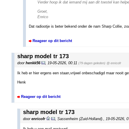
Verder hoop ik dat iemand mij aan dit toestel kan help
Groet,
Enrico
Dat radiootje is beter bekend onder de nam Sharp Collie, zo
Reageer op dit bericht
sharp model tr 173
door
henkk56
,
19-05-2026, 00:11
(79 dagen geleden)
@ enricofr
Ik heb er hier ergens een staan,vrijwel onbeschadigd maar nooit ge
Henk
Reageer op dit bericht
sharp model tr 173
door
enricofr
,
Sassenheim (Zuid-Holland).
,
19-05-2026, 
Ik heb u een mail gestuurd