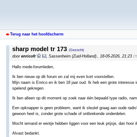
Terug naar het hoofdscherm
sharp model tr 173
(Gezocht)
door
enricofr
,
Sassenheim (Zuid-Holland).
,
18-05-2026, 21:23
(7
Hallo mede-forumleden,
Ik ben nieuw op dit forum en zal mij even kort voorstellen.
Mijn naam is Enrico en ik ben 18 jaar oud. Ik heb een grote interesse 
spelend gekregen.
Ik ben alleen op dit moment op zoek naar één bepaald type radio, nam
Een opknapper is geen probleem, want ik sleutel graag aan oude radio’
gewoon heel is, zonder grote schade of ontbrekende onderdelen.
Mocht iemand er eentje hebben liggen voor een leuk prijsje, dan hoor i
Alvast bedankt.