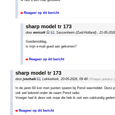
Reageer op dit bericht
sharp model tr 173
door
enricofr
,
Sassenheim (Zuid-Holland).
,
21-05-202
Goedemiddag,
is mijn e-mail goed aan gekomen?
Reageer op dit bericht
sharp model tr 173
door
jvschaik
,
Lekkerkerk
,
20-05-2026, 09:49
(78 dagen geleden)
In de jaren 60 kon men punten sparen bij Persil wasmiddel. Deze pu
ook wel bekend onder de naam Persil radio.
Vroeger had ik deze ook maar die heb ik ooit een vakkundig gedemo
Reageer op dit bericht