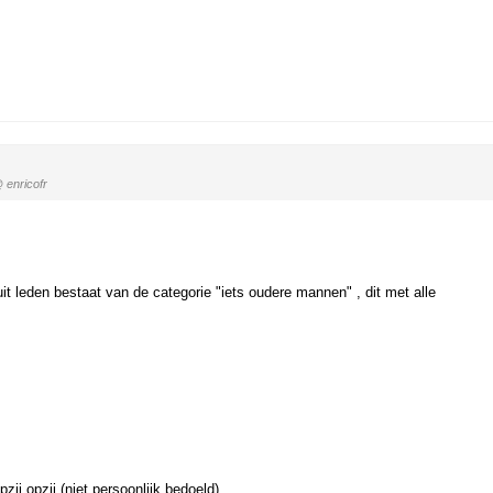
 enricofr
 uit leden bestaat van de categorie "iets oudere mannen" , dit met alle
zij opzij (niet persoonlijk bedoeld)