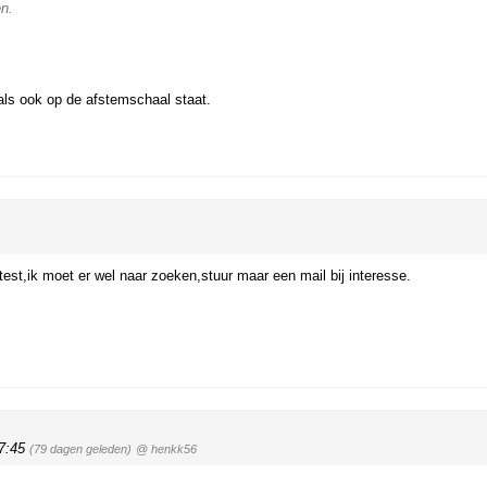
en.
als ook op de afstemschaal staat.
test,ik moet er wel naar zoeken,stuur maar een mail bij interesse.
07:45
(79 dagen geleden)
@ henkk56