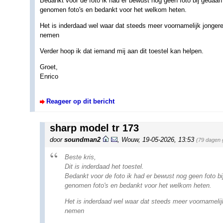
Bedankt voor de foto ik had er bewust nog geen foto bij gedaan 
genomen foto's en bedankt voor het welkom heten.
Het is inderdaad wel waar dat steeds meer voornamelijk jonger
nemen
Verder hoop ik dat iemand mij aan dit toestel kan helpen.
Groet,
Enrico
Reageer op dit bericht
sharp model tr 173
door
soundman2
,
Wouw
,
19-05-2026, 13:53
(79 dagen 
Beste kris,
Dit is inderdaad het toestel.
Bedankt voor de foto ik had er bewust nog geen foto bij
genomen foto's en bedankt voor het welkom heten.
Het is inderdaad wel waar dat steeds meer voornamelij
nemen