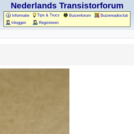
Nederlands Transistorforum
Tips & Trucs
Informatie
Buizenforum
Buizenradioclub
Inloggen
Registreren