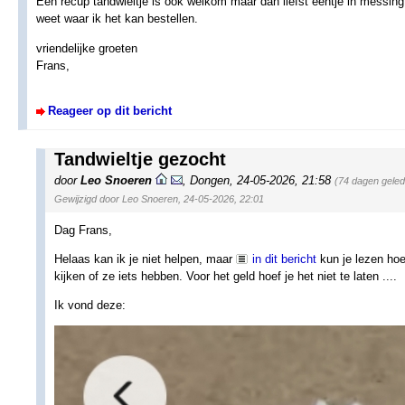
Een recup tandwieltje is ook welkom maar dan liefst eentje in messing
weet waar ik het kan bestellen.
vriendelijke groeten
Frans,
Reageer op dit bericht
Tandwieltje gezocht
door
Leo Snoeren
,
Dongen
,
24-05-2026, 21:58
(74 dagen gele
Gewijzigd door Leo Snoeren, 24-05-2026, 22:01
Dag Frans,
Helaas kan ik je niet helpen, maar
in dit bericht
kun je lezen hoe
kijken of ze iets hebben. Voor het geld hoef je het niet te laten ....
Ik vond deze: