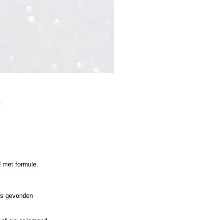
:
 met formule.
ets gevonden