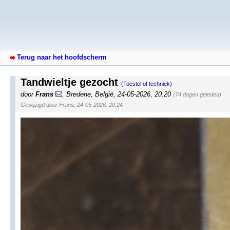
Terug naar het hoofdscherm
Tandwieltje gezocht
(Toestel of techniek)
door
Frans
,
Bredene, België
,
24-05-2026, 20:20
(74 dagen geleden)
Gewijzigd door Frans, 24-05-2026, 20:24