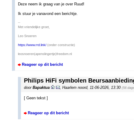
Deze neem ik graag van je over Ruud!
Ik stuur je vanavond een berichtje.
--
Met vriendelijke groet,
Leo Snoeren
https://www.rrd.link/
(onder constructie)
leosnoeren(apenslingertje)freedom.nl
Reageer op dit bericht
Philips HiFi symbolen Beursaanbiedin
door
Bapaktua
,
Haarlem noord
,
11-06-2026, 13:30
(56 dag
[ Geen tekst ]
Reageer op dit bericht