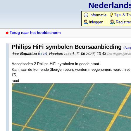
Nederlands
Tips & Tr
Informatie
Inloggen
Registre
Terug naar het hoofdscherm
Philips HiFi symbolen Beursaanbieding
(Aan
door
Bapaktua
,
Haarlem noord
,
11-06-2026, 10:43
(56 dagen geled
Aangeboden 2 Philips HiFi symbolen in goede staat.
Kan naar de komende 3bergen beurs worden meegenomen, wordt niet 
€5.
ruud