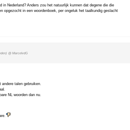
rd in Nederland? Anders zou het natuurlijk kunnen dat degene die die
ben opgezocht in een woordenboek, per ongeluk het taalkundig geslacht
eden)
@ MarcelvdG
 andere talen gebruiken.
aal.
bare NL woorden dan nu.
are.