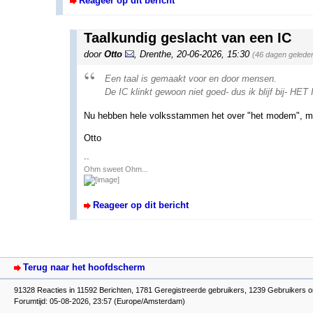
Reageer op dit bericht
Taalkundig geslacht van een IC
door
Otto
,
Drenthe
,
20-06-2026, 15:30
(46 dagen gelede
Een taal is gemaakt voor en door mensen.
De IC klinkt gewoon niet goed- dus ik blijf bij- HET 
Nu hebben hele volksstammen het over "het modem", mo
Otto
--
Ohm sweet Ohm...
Reageer op dit bericht
Terug naar het hoofdscherm
91328 Reacties in 11592 Berichten, 1781 Geregistreerde gebruikers, 1239 Gebruikers o
Forumtijd: 05-08-2026, 23:57 (Europe/Amsterdam)