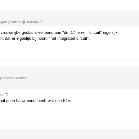
agen geleden)
@ MarcelvdG
rouwelijke geslacht verleend aan "de IC" terwijl "circuit" eigenlijk
 dat er eigenlijk bij hoort: "het integrated circuit".
@ Maarten Bakker
uit"?
taal geen flauw benul heeft wat een IC is.