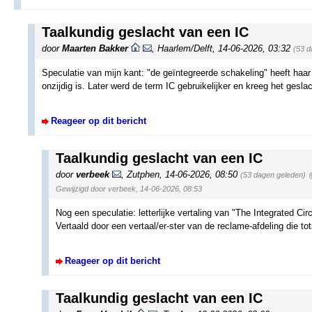
Taalkundig geslacht van een IC
door
Maarten Bakker
,
Haarlem/Delft
,
14-06-2026, 03:32
(53 d
Speculatie van mijn kant: "de geïntegreerde schakeling" heeft haar v
onzijdig is. Later werd de term IC gebruikelijker en kreeg het geslacht
Reageer op dit bericht
Taalkundig geslacht van een IC
door
verbeek
,
Zutphen
,
14-06-2026, 08:50
(53 dagen geleden)
Gewijzigd door verbeek, 14-06-2026, 08:53
Nog een speculatie: letterlijke vertaling van "The Integrated Circ
Vertaald door een vertaal/er-ster van de reclame-afdeling die to
Reageer op dit bericht
Taalkundig geslacht van een IC