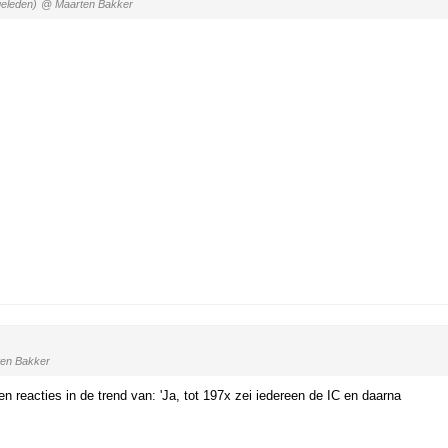
geleden)
@ Maarten Bakker
en Bakker
een reacties in de trend van: 'Ja, tot 197x zei iedereen de IC en daarna