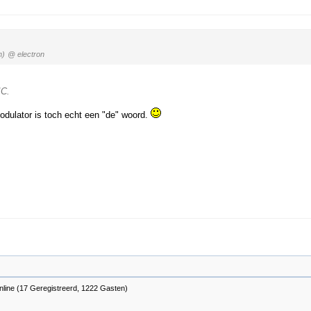
n)
@ electron
IC.
dulator is toch echt een "de" woord.
nline (17 Geregistreerd, 1222 Gasten)