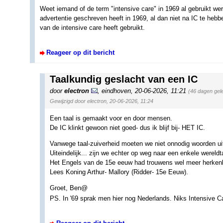
Weet iemand of de term "intensive care" in 1969 al gebruikt we
advertentie geschreven heeft in 1969, al dan niet na IC te heb
van de intensive care heeft gebruikt.
Reageer op dit bericht
Taalkundig geslacht van een IC
door
electron
,
eindhoven
,
20-06-2026, 11:21
(46 dagen gel
Gewijzigd door electron, 20-06-2026, 11:24
Een taal is gemaakt voor en door mensen.
De IC klinkt gewoon niet goed- dus ik blijf bij- HET IC.
Vanwege taal-zuiverheid moeten we niet onnodig woorden uit
Uiteindelijk... zijn we echter op weg naar een enkele wereldt
Het Engels van de 15e eeuw had trouwens wel meer herken
Lees Koning Arthur- Mallory (Ridder- 15e Eeuw).
Groet, Ben@
PS. In '69 sprak men hier nog Nederlands. Niks Intensive C