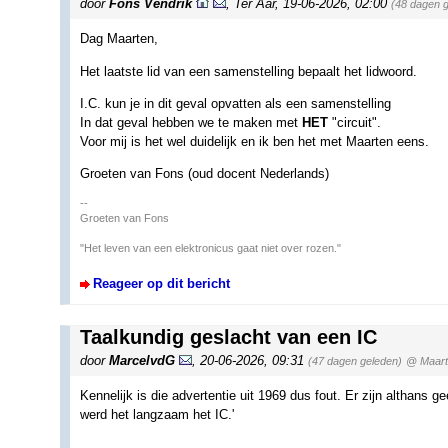
door
Fons Vendrik
,
Ter Aar
,
19-06-2026, 02:00
(48 dagen 
Dag Maarten,
Het laatste lid van een samenstelling bepaalt het lidwoord.
I.C. kun je in dit geval opvatten als een samenstelling
In dat geval hebben we te maken met
HET
"circuit".
Voor mij is het wel duidelijk en ik ben het met Maarten eens.
Groeten van Fons (oud docent Nederlands)
--
Groeten van Fons
"Het leven van een elektronicus gaat niet over rozen."
Reageer op dit bericht
Taalkundig geslacht van een IC
door
MarcelvdG
,
20-06-2026, 09:31
(47 dagen geleden)
@ Maart
Kennelijk is die advertentie uit 1969 dus fout. Er zijn althans g
werd het langzaam het IC.'