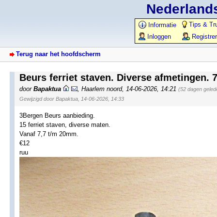
Nederlands
Tips & Tr
Informatie
Inloggen
Registre
Terug naar het hoofdscherm
Beurs ferriet staven. Diverse afmetingen. 7
door
Bapaktua
,
Haarlem noord
,
14-06-2026, 14:21
(52 dagen geled
Gewijzigd door Bapaktua, 14-06-2026, 14:33
3Bergen Beurs aanbieding.
15 ferriet staven, diverse maten.
Vanaf 7,7 t/m 20mm.
€12
ruu