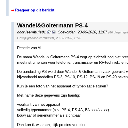
Reageer op dit bericht
Wandel&Goltermann PS-4
door
leemhuis01
,
Coevorden
,
23-06-2026, 11:07
(46 dagen gel
Gewijzigd door leemhuis01, 23-06-2026, 11:20
Reactie van AI:
De naam Wandel & Goltermann PS-4 zegt op zichzelf nog niet prec
meetinstrumenten voor telefonie, transmissie- en RF-techniek, en 
De aanduiding PS werd door Wandel & Goltermann vaak gebruikt voo
bijvoorbeeld modellen PS-3, PS-10, PS-12, PS-19 en PS-20 beken
Kun je een foto van het apparaat of typeplaatje sturen?
Met name deze gegevens zijn handig:
voorkant van het apparaat
volledig typenummer (bijv. PS-4, PS-4A, BN xxx/xx.xx)
bouwjaar of serienummer als zichtbaar
Dan kan ik waarschijnlijk precies vertellen: