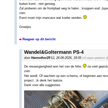
buiten komt...niet genoeg.
Zal proberen om de frontplaat weg te halen...knoppen eraf..(spec
zien.
Eerst moet mijn mancave wat koeler worden..
.
Groetjes
Reageer op dit bericht
Wandel&Goltermann PS-4
door
Hannothor29
,
26-06-2026, 18:05
(43 dagen geleden)
@
De nieuwsgierigheid won het van de hitte..
na veel gepruts
zien.
Het wordt: Of wachten op een schema, of beginnen aan rev
project...ik denk het laatste.
Dank voor alle suggesties.