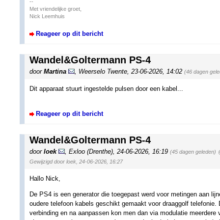
--
Met vriendelijke groet,
Nick Leemhuis
Reageer op dit bericht
Wandel&Goltermann PS-4
door
Martina
,
Weerselo Twente
,
23-06-2026, 14:02
(46 dagen gel
Dit apparaat stuurt ingestelde pulsen door een kabel...
Reageer op dit bericht
Wandel&Goltermann PS-4
door
loek
,
Exloo (Drenthe)
,
24-06-2026, 16:19
(45 dagen geleden)
Gewijzigd door loek, 24-06-2026, 16:27
Hallo Nick,
De PS4 is een generator die toegepast werd voor metingen aan lij
oudere telefoon kabels geschikt gemaakt voor draaggolf telefonie. 
verbinding en na aanpassen kon men dan via modulatie meerdere ve