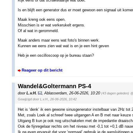
Kijk eens of dat schakelaartje wat doet.
Is en blijft een generator dus er moet gewoon een signaal uit kome
Maak kreng ook eens open.
Misschien is er wat verkerukelt ergens.
Of al wat in gerommeld.
Maak anders maar eens wat foto's binnen werk.
Kunnen we eens zien wat wat is en je een hint geven
Heb je een oscilloscoop op je bureau staan?
Reageer op dit bericht
Wandel&Goltermann PS-4
door
L.v.H.
,
Ablasserdam
,
26-06-2026, 10:20
(43 dagen geleden)
@
Gewijzigd door L.v.H., 26-06-2026, 10:42
Het is ‘denk’ ik een gewone sinusgenerator instelbaar van 2Hz tot
Met, zoals Loek al schreef twee uitgangen A en B met naar keuze
Uitgang B kun je ook nog uitschakelen met de impedantie draaisch
Ook de fijnregelaar rechts om het niveau met -0,1 tot +0,1 dB nauwk
Ik ga even ervanuit dat voor ‘normaal’ gebruik je de aansluitingen a