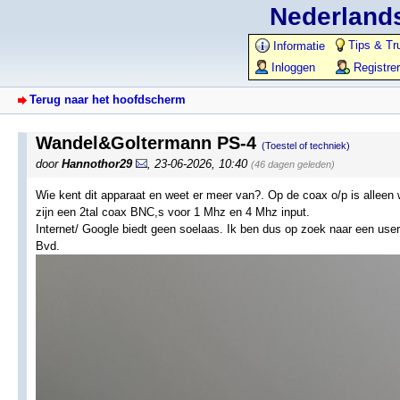
Nederlands
Tips & Tr
Informatie
Inloggen
Registre
Terug naar het hoofdscherm
Wandel&Goltermann PS-4
(Toestel of techniek)
door
Hannothor29
,
23-06-2026, 10:40
(46 dagen geleden)
Wie kent dit apparaat en weet er meer van?. Op de coax o/p is alleen w
zijn een 2tal coax BNC,s voor 1 Mhz en 4 Mhz input.
Internet/ Google biedt geen soelaas. Ik ben dus op zoek naar een us
Bvd.