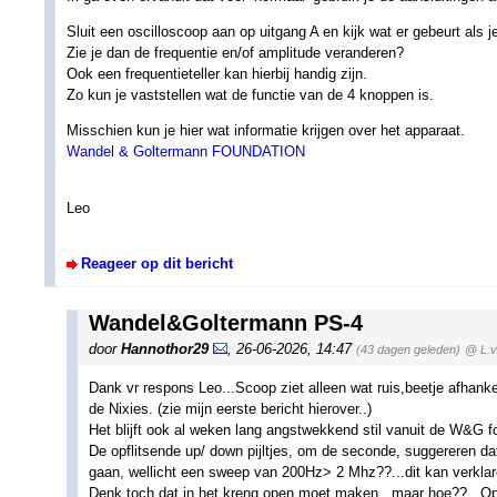
Sluit een oscilloscoop aan op uitgang A en kijk wat er gebeurt als j
Zie je dan de frequentie en/of amplitude veranderen?
Ook een frequentieteller kan hierbij handig zijn.
Zo kun je vaststellen wat de functie van de 4 knoppen is.
Misschien kun je hier wat informatie krijgen over het apparaat.
Wandel & Goltermann FOUNDATION
Leo
Reageer op dit bericht
Wandel&Goltermann PS-4
door
Hannothor29
,
26-06-2026, 14:47
(43 dagen geleden)
@ L.v
Dank vr respons Leo...Scoop ziet alleen wat ruis,beetje afhanke
de Nixies. (zie mijn eerste bericht hierover..)
Het blijft ook al weken lang angstwekkend stil vanuit de W&G fou
De opflitsende up/ down pijltjes, om de seconde, suggereren da
gaan, wellicht een sweep van 200Hz> 2 Mhz??...dit kan verklaren 
Denk toch dat in het kreng open moet maken...maar hoe??. .Op