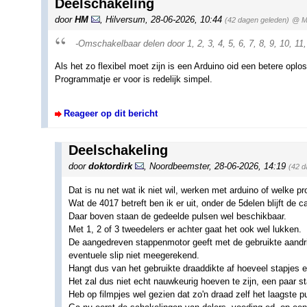
Deelschakeling
door
HM
,
Hilversum
,
28-06-2026, 10:44
(42 dagen geleden)
@ M
-Omschakelbaar delen door 1, 2, 3, 4, 5, 6, 7, 8, 9, 10, 11,
Als het zo flexibel moet zijn is een Arduino oid een betere oplos
Programmatje er voor is redelijk simpel.
Reageer op dit bericht
Deelschakeling
door
doktordirk
,
Noordbeemster
,
28-06-2026, 14:19
(42 d
Dat is nu net wat ik niet wil, werken met arduino of welke p
Wat de 4017 betreft ben ik er uit, onder de 5delen blijft de c
Daar boven staan de gedeelde pulsen wel beschikbaar.
Met 1, 2 of 3 tweedelers er achter gaat het ook wel lukken.
De aangedreven stappenmotor geeft met de gebruikte aandri
eventuele slip niet meegerekend.
Hangt dus van het gebruikte draaddikte af hoeveel stapjes e
Het zal dus niet echt nauwkeurig hoeven te zijn, een paar st
Heb op filmpjes wel gezien dat zo'n draad zelf het laagste p