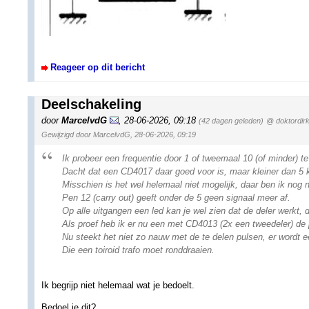
Reageer op dit bericht
Deelschakeling
door
MarcelvdG
,
28-06-2026, 09:18
(42 dagen geleden)
@ doktordir
Gewijzigd door MarcelvdG, 28-06-2026, 09:19
Ik probeer een frequentie door 1 of tweemaal 10 (of minder) t
Dacht dat een CD4017 daar goed voor is, maar kleiner dan 5 ke
Misschien is het wel helemaal niet mogelijk, daar ben ik nog
Pen 12 (carry out) geeft onder de 5 geen signaal meer af.
Op alle uitgangen een led kan je wel zien dat de deler werkt, d
Als proef heb ik er nu een met CD4013 (2x een tweedeler) de 
Nu steekt het niet zo nauw met de te delen pulsen, er wordt
Die een toiroid trafo moet ronddraaien.
Ik begrijp niet helemaal wat je bedoelt.
Bedoel je dit?