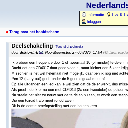
Nederlands
Tips & Tr
Informatie
Inloggen
Terug naar het hoofdscherm
Deelschakeling
(Toestel of techniek)
door
doktordirk
,
Noordbeemster
,
27-06-2026, 17:04
(43 dagen gelede
Ik probeer een frequentie door 1 of tweemaal 10 (of minder) te delen, 
Dacht dat een CD4017 daar goed voor is, maar kleiner dan 5 keer krijg 
Misschien is het wel helemaal niet mogelijk, daar ben ik nog niet ac
Pen 12 (carry out) geeft onder de 5 geen signaal meer af.
Op alle uitgangen een led kan je wel zien dat de deler werkt, dus missch
Als proef heb ik er nu een met CD4013 (2x een tweedeler) de pulsen w
Nu steekt het niet zo nauw met de te delen pulsen, er wordt een sta
Die een toiroid trafo moet ronddraaien.
Dit is de eerste proefopstelling met een houten kern.