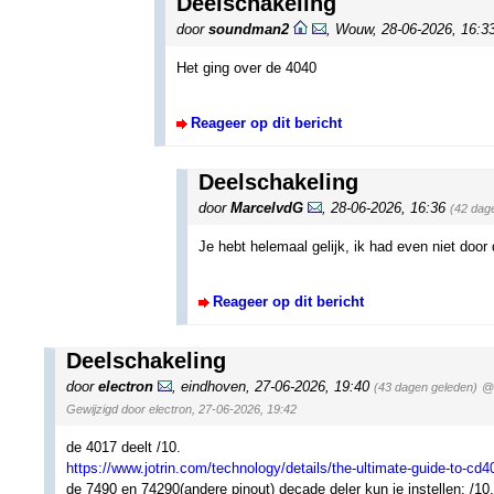
Deelschakeling
door
soundman2
,
Wouw
,
28-06-2026, 16:3
Het ging over de 4040
Reageer op dit bericht
Deelschakeling
door
MarcelvdG
,
28-06-2026, 16:36
(42 dag
Je hebt helemaal gelijk, ik had even niet door
Reageer op dit bericht
Deelschakeling
door
electron
,
eindhoven
,
27-06-2026, 19:40
(43 dagen geleden)
@ 
Gewijzigd door electron, 27-06-2026, 19:42
de 4017 deelt /10.
https://www.jotrin.com/technology/details/the-ultimate-guide-to-cd
de 7490 en 74290(andere pinout) decade deler kun je instellen: /10, 