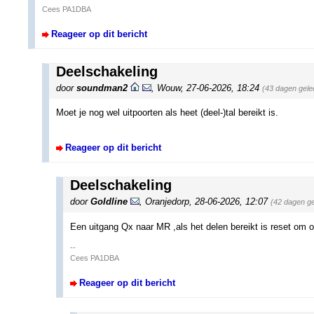
Cees PA1DBA
Reageer op dit bericht
Deelschakeling
door
soundman2
,
Wouw
,
27-06-2026, 18:24
(43 dagen gele
Moet je nog wel uitpoorten als heet (deel-)tal bereikt is.
Reageer op dit bericht
Deelschakeling
door
Goldline
,
Oranjedorp
,
28-06-2026, 12:07
(42 dagen g
Een uitgang Qx naar MR ,als het delen bereikt is reset om
--
Cees PA1DBA
Reageer op dit bericht