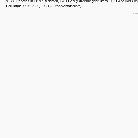
91386 Reacties in 11597 Berichten, 1781 Geregistreerde gebruikers, 903 Gebruikers on
Forumtijd: 09-08-2026, 10:21 (Europe/Amsterdam)
powe