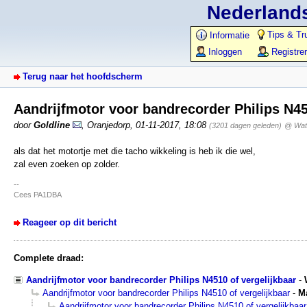
Nederlands
Tips & Tr
Informatie
Inloggen
Registre
Terug naar het hoofdscherm
Aandrijfmotor voor bandrecorder Philips N45
door
Goldline
,
Oranjedorp
,
01-11-2017, 18:08
(3201 dagen geleden)
@ Wat
als dat het motortje met die tacho wikkeling is heb ik die wel,
zal even zoeken op zolder.
--
Cees PA1DBA
Reageer op dit bericht
Complete draad:
Aandrijfmotor voor bandrecorder Philips N4510 of vergelijkbaar
-
Aandrijfmotor voor bandrecorder Philips N4510 of vergelijkbaar
-
M
Aandrijfmotor voor bandrecorder Philips N4510 of vergelijkbaar