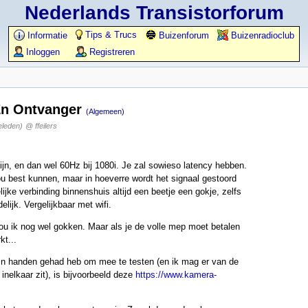
Nederlands Transistorforum
Tips & Trucs
Informatie
Buizenforum
Buizenradioclub
Inloggen
Registreren
En Ontvanger
(Algemeen)
eleden)
@ ffeilers
jn, en dan wel 60Hz bij 1080i. Je zal sowieso latency hebben.
u best kunnen, maar in hoeverre wordt het signaal gestoord
lijke verbinding binnenshuis altijd een beetje een gokje, zelfs
lijk. Vergelijkbaar met wifi.
zou ik nog wel gokken. Maar als je de volle mep moet betalen
kt...
 in handen gehad heb om mee te testen (en ik mag er van de
nelkaar zit), is bijvoorbeeld deze
https://www.kamera-