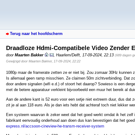
Terug naar het hoofdscherm
Draadloze Hdmi-Compatibele Video Zender 
door
Maarten Bakker
,
Haarlem/Delft
,
17-09-2024, 22:13
(689 dagen g
Gewijzigd door Maarten Bakker, 17-09-2024, 22:22
1080p maar de framerate zetten ze er niet bij. Zou zomaar 30Hz kunnen zi
Is allemaal geen ramp misschien. Ze claimen 50m zichtverbinding. Dat zo
door andere signalen (wifi e.d.) of stoort het daarop? Sowieso is een derge
met de betere apparatuur verkleint bijvoorbeeld een muur het bereik al duide
Aan de andere kant is 52 euro voor een setje niet extreem duur, dus dat 
zit je al aan 118 euro. Als je dan iets hebt dat achteraf toch niet lekker wer
Een systeem waarvan ik zeker weet dat het goed werkt omdat ik het zelf
fabrikant eenvoudig onderhoud aan doen dus kan bevestigen dat het goed i
express.nl/accsoon-cineview-he-transm-receiver-system