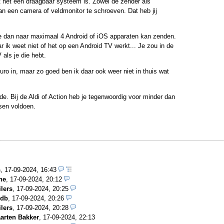
at het een draagbaar systeem is. Zowel de zender als
n een camera of veldmonitor te schroeven. Dat heb jij
e dan naar maximaal 4 Android of iOS apparaten kan zenden.
r ik weet niet of het op een Android TV werkt... Je zou in de
als je die hebt.
o in, maar zo goed ben ik daar ook weer niet in thuis wat
. Bij de Aldi of Action heb je tegenwoordig voor minder dan
sen voldoen.
s
,
17-09-2024, 16:43
ne
,
17-09-2024, 20:12
ilers
,
17-09-2024, 20:25
vdb
,
17-09-2024, 20:26
ilers
,
17-09-2024, 20:28
arten Bakker
,
17-09-2024, 22:13