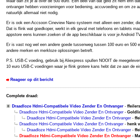
Maar dan zit je al over de 500 euro. Een deel van dat geld zit hem erin d
ontvanger hebben voorzieningen voor bediening, accuvoeding en om ze aa
natuurlijk allemaal niet nodig.
Er is ook een Accsoon Cineview Nano systeem met alleen een zender, di
Dat is flink wat goedkoper, werkt in elk geval met telefoons en tablets maa
appstore eens kunnen zoeken of de app beschikbaar is voor je Android TV 
Er is vast nog wel een andere goede tussenweg tussen 100 euro en 500 eur
andere merken en merkloze oplossingen betreft.
P.S. USB-C voeding, gebruik bij Aliexpress spullen NOOIT de meegeleverde
10 euro USB-C voedingen waar je flink grotere kans hebt dat ze aan de ei
Reageer op dit bericht
Complete draad:
Draadloze Hdmi-Compatibele Video Zender En Ontvanger
-
ffeiler
Draadloze Hdmi-Compatibele Video Zender En Ontvanger
-
Goldli
Draadloze Hdmi-Compatibele Video Zender En Ontvanger
-
ffe
Draadloze Hdmi-Compatibele Video Zender En Ontvanger
-
henk 
Draadloze Hdmi-Compatibele Video Zender En Ontvanger
-
ffe
Draadloze Hdmi-Compatibele Video Zender En Ontvanger
-
Ma