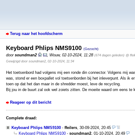
Terug naar het hoofdscherm
Keyboard Phlips NMS9100
(Gezocht)
door
soundman2
,
Wouw
,
02-10-2024, 11:28
(674 dagen geleden)
@ ffei
Gewijzigd door soundman2, 02-10-2024, 11:34
Het toetsenbord had volgens mij een ronde din connector. Volgens mij was d
was, stond er een boxpallet vol toetsenborden bij het inleverpunt. Als ik
toen op dat het dan maar in de shredder moest, leve de recycling.
Bij jou in de buurt zal ook wel zoiets zitten. De moeite waard om eens te k
Reageer op dit bericht
Complete draad:
Keyboard Phlips NMS9100
-
ffeilers
,
30-09-2024, 20:45
Keyboard Phlips NMS9100
-
soundman2
,
01-10-2024, 20:49