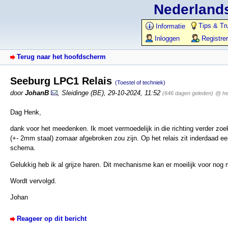
Nederlands
Tips & Tr
Informatie
Inloggen
Registre
Terug naar het hoofdscherm
Seeburg LPC1 Relais
(Toestel of techniek)
door
JohanB
,
Sleidinge (BE)
,
29-10-2024, 11:52
(646 dagen geleden)
@ he
Dag Henk,
dank voor het meedenken. Ik moet vermoedelijk in die richting verder zoe
(+- 2mm staal) zomaar afgebroken zou zijn. Op het relais zit inderdaad een
schema.
Gelukkig heb ik al grijze haren. Dit mechanisme kan er moeilijk voor nog
Wordt vervolgd.
Johan
Reageer op dit bericht