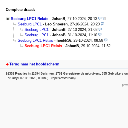
Complete draad:
Seeburg LPC1 Relais
-
JohanB
,
27-10-2024, 20:13
Seeburg LPC1
-
Leo Snoeren
,
27-10-2024, 20:20
Seeburg LPC1
-
JohanB
,
27-10-2024, 21:03
Seeburg LPC1
-
JohanB
,
31-10-2024, 11:10
Seeburg LPC1 Relais
-
henkk56
,
29-10-2024, 08:59
Seeburg LPC1 Relais
-
JohanB
,
29-10-2024, 11:52
Terug naar het hoofdscherm
91352 Reacties in 11594 Berichten, 1781 Geregistreerde gebruikers, 535 Gebruikers onl
Forumtijd: 07-08-2026, 00:08 (Europe/Amsterdam)
powe