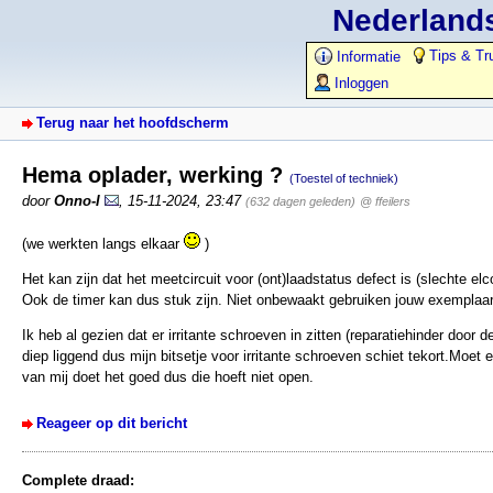
Nederlands
Tips & Tr
Informatie
Inloggen
Terug naar het hoofdscherm
Hema oplader, werking ?
(Toestel of techniek)
door
Onno-I
,
15-11-2024, 23:47
(632 dagen geleden)
@ ffeilers
(we werkten langs elkaar
)
Het kan zijn dat het meetcircuit voor (ont)laadstatus defect is (slechte elc
Ook de timer kan dus stuk zijn. Niet onbewaakt gebruiken jouw exemplaar
Ik heb al gezien dat er irritante schroeven in zitten (reparatiehinder door de
diep liggend dus mijn bitsetje voor irritante schroeven schiet tekort.Moet e
van mij doet het goed dus die hoeft niet open.
Reageer op dit bericht
Complete draad: