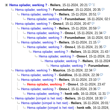
Hema oplader, werking ?
-
ffeilers
,
15-11-2024, 20:21
Hema oplader, werking ?
-
Forumbeheer
,
15-11-2024, 20:35
Hema oplader, werking ?
-
ffeilers
,
15-11-2024, 20:51
Hema oplader, werking ?
-
Forumbeheer
,
16-11-2024, 02:
Hema oplader, werking ?
-
Onno-I
,
15-11-2024, 20:47
Hema oplader, werking ?
-
ffeilers
,
15-11-2024, 20:59
Hema oplader, werking ?
-
Onno-I
,
15-11-2024, 21:34
Hema oplader, werking ?
-
Forumbeheer
,
16-11-2024, 02:
Hema oplader, werking ?
-
ffeilers
,
15-11-2024, 21:15
Hema oplader, werking ?
-
Onno-I
,
15-11-2024, 21:35
Hema oplader, werking ?
-
ffeilers
,
15-11-2024, 21:43
Hema oplader, werking ?
-
Onno-I
,
15-11-2024, 21
Hema oplader, werking ?
-
ffeilers
,
15-11-2024
Hema oplader, werking ?
-
Forumbeheer
Hema oplader, werking ?
-
Maurice
,
15-11-2024, 22:34
Hema oplader, werking ?
-
Goldline
,
15-11-2024, 22:39
Hema oplader, werking ?
-
ffeilers
,
15-11-2024, 23:10
Hema oplader, werking ?
-
Onno-I
,
15-11-2024, 23:47
Hema oplader, werking ?
-
Onno-I
,
15-11-2024, 23:36
Hema oplader, werking ?
-
henk vdb
,
16-11-2024, 11:31
Hema oplader (simpel is het niet)
-
ffeilers
,
16-11-2024, 18:30
Hema oplader (simpel is het niet)
-
ffeilers
,
16-11-2024, 20:01
Hema oplader (simpel is het niet)
-
henk vdb
,
16-11-2024,