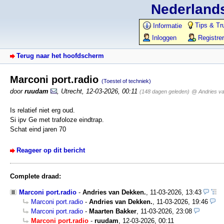
Nederlands
Tips & Tr
Informatie
Inloggen
Registre
Terug naar het hoofdscherm
Marconi port.radio
(Toestel of techniek)
door
ruudam
,
Utrecht
,
12-03-2026, 00:11
(148 dagen geleden)
@ Andries v
Is relatief niet erg oud.
Si ipv Ge met trafoloze eindtrap.
Schat eind jaren 70
Reageer op dit bericht
Complete draad:
Marconi port.radio
-
Andries van Dekken.
,
11-03-2026, 13:43
Marconi port.radio
-
Andries van Dekken.
,
11-03-2026, 19:46
Marconi port.radio
-
Maarten Bakker
,
11-03-2026, 23:08
Marconi port.radio
-
ruudam
,
12-03-2026, 00:11