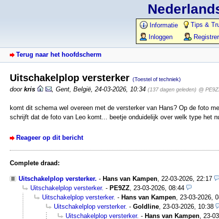
Nederlands
Tips & Tr
Informatie
Inloggen
Registre
Terug naar het hoofdscherm
Uitschakelplop versterker
(Toestel of techniek)
door
kris
,
Gent, België
,
24-03-2026, 10:34
(137 dagen geleden)
@ PE9Z
komt dit schema wel overeen met de versterker van Hans? Op de foto mee
schrijft dat de foto van Leo komt... beetje onduidelijk over welk type het n
Reageer op dit bericht
Complete draad:
Uitschakelplop versterker.
-
Hans van Kampen
,
22-03-2026, 22:17
Uitschakelplop versterker.
-
PE9ZZ
,
23-03-2026, 08:44
Uitschakelplop versterker.
-
Hans van Kampen
,
23-03-2026, 0
Uitschakelplop versterker.
-
Goldline
,
23-03-2026, 10:38
Uitschakelplop versterker.
-
Hans van Kampen
,
23-03