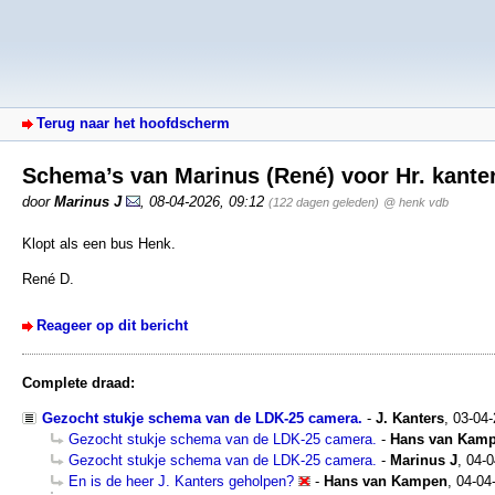
Terug naar het hoofdscherm
Schema’s van Marinus (René) voor Hr. kante
door
Marinus J
,
08-04-2026, 09:12
(122 dagen geleden)
@ henk vdb
Klopt als een bus Henk.
René D.
Reageer op dit bericht
Complete draad:
Gezocht stukje schema van de LDK-25 camera.
-
J. Kanters
,
03-04
Gezocht stukje schema van de LDK-25 camera.
-
Hans van Kam
Gezocht stukje schema van de LDK-25 camera.
-
Marinus J
,
04-0
En is de heer J. Kanters geholpen?
-
Hans van Kampen
,
04-04