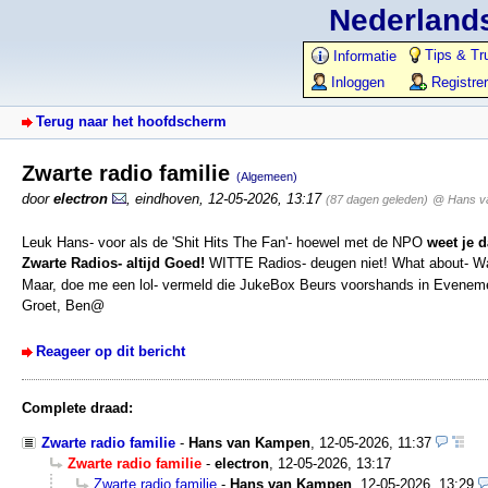
Nederlands
Tips & Tr
Informatie
Inloggen
Registre
Terug naar het hoofdscherm
Zwarte radio familie
(Algemeen)
door
electron
,
eindhoven
,
12-05-2026, 13:17
(87 dagen geleden)
@ Hans v
Leuk Hans- voor als de 'Shit Hits The Fan'- hoewel met de NPO
weet je 
Zwarte Radios- altijd Goed!
WITTE Radios- deugen niet! What about- Wa
Maar, doe me een lol- vermeld die JukeBox Beurs voorshands in Eveneme
Groet, Ben@
Reageer op dit bericht
Complete draad:
Zwarte radio familie
-
Hans van Kampen
,
12-05-2026, 11:37
Zwarte radio familie
-
electron
,
12-05-2026, 13:17
Zwarte radio familie
-
Hans van Kampen
,
12-05-2026, 13:29