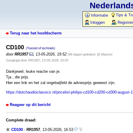
Nederlands
Tips & Tr
Informatie
Inloggen
Registre
Terug naar het hoofdscherm
CD100
(Toestel of techniek)
door
RR1957
,
13-05-2026, 19:52
(86 dagen geleden)
@ Maurice
Gewijzigd door RR1957, 13-05-2026, 20:03
Dankjewel, leuke reactie van je.
Tja , die prijs.
Hier een link en het zal ongetwijfeld de adviesprijs geweest zijn.
https://dutchaudioclassics.nl/pricelist-philips-cd100-cd200-cd300-august-
Reageer op dit bericht
Complete draad:
CD100
-
RR1957
,
13-05-2026, 16:53