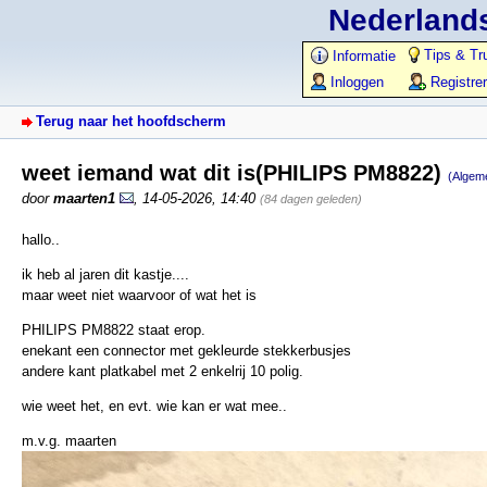
Nederlands
Tips & Tr
Informatie
Inloggen
Registre
Terug naar het hoofdscherm
weet iemand wat dit is(PHILIPS PM8822)
(Algem
door
maarten1
,
14-05-2026, 14:40
(84 dagen geleden)
hallo..
ik heb al jaren dit kastje....
maar weet niet waarvoor of wat het is
PHILIPS PM8822 staat erop.
enekant een connector met gekleurde stekkerbusjes
andere kant platkabel met 2 enkelrij 10 polig.
wie weet het, en evt. wie kan er wat mee..
m.v.g. maarten