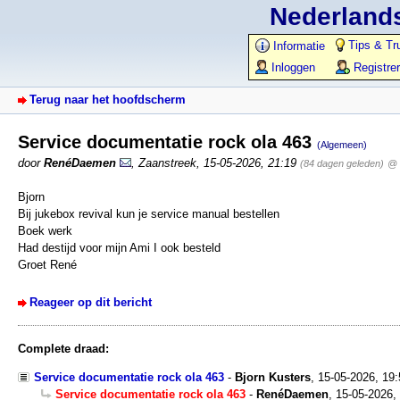
Nederlands
Tips & Tr
Informatie
Inloggen
Registre
Terug naar het hoofdscherm
Service documentatie rock ola 463
(Algemeen)
door
RenéDaemen
,
Zaanstreek
,
15-05-2026, 21:19
(84 dagen geleden)
@ 
Bjorn
Bij jukebox revival kun je service manual bestellen
Boek werk
Had destijd voor mijn Ami I ook besteld
Groet René
Reageer op dit bericht
Complete draad:
Service documentatie rock ola 463
-
Bjorn Kusters
,
15-05-2026, 19
Service documentatie rock ola 463
-
RenéDaemen
,
15-05-2026,