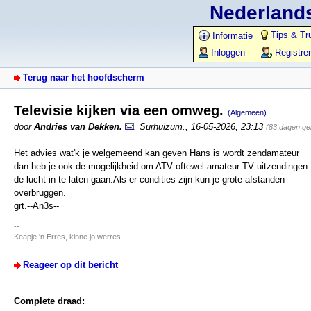
Nederlands
Tips & Tr
Informatie
Inloggen
Registre
Terug naar het hoofdscherm
Televisie kijken via een omweg.
(Algemeen)
door
Andries van Dekken.
,
Surhuizum.
,
16-05-2026, 23:13
(83 dagen ge
Het advies wat'k je welgemeend kan geven Hans is wordt zendamateur
dan heb je ook de mogelijkheid om ATV oftewel amateur TV uitzendingen
de lucht in te laten gaan.Als er condities zijn kun je grote afstanden
overbruggen.
grt.--An3s--
--
Keapje 'n Erres, kinne jo werres.
Reageer op dit bericht
Complete draad: