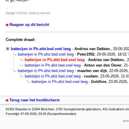
vr grt --An3s--
--
Keapje 'n Erres, kinne jo werres.
Reageer op dit bericht
Complete draad:
batterijen in Ph.afst.bed.snel leeg
-
Andries van Dekken.
,
20-05-20
batterijen in Ph.afst.bed.snel leeg
-
Peter1952
,
20-05-2026, 18:01
batterijen in Ph.afst.bed.snel leeg
-
Andries van Dekken.
,
2
batterijen in Ph.afst.bed.snel leeg
-
Anton van den Oever
,
21
batterijen in Ph.afst.bed.snel leeg
-
maarten van dijk
,
22-05-2026,
batterijen in Ph.afst.bed.snel leeg
-
ruudam
,
23-05-2026, 21:0
batterijen in Ph.afst.bed.snel leeg
-
Goldline
,
23-05-2026,
Terug naar het hoofdscherm
91352 Reacties in 11594 Berichten, 1781 Geregistreerde gebruikers, 431 Gebruikers onl
Forumtijd: 07-08-2026, 03:28 (Europe/Amsterdam)
powe