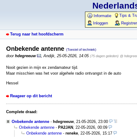
Nederlands
Tips & Tr
Informatie
Inloggen
Registre
Terug naar het hoofdscherm
Onbekende antenne
(Toestel of techniek)
door
hdegreeuw
,
Andijk
,
25-05-2026, 14:05
(75 dagen geleden)
@ hdegree
Nooit gezien in mijn ex zendamateur tijd.
Maar misschien was het voor algehele radio ontvangst in de auto
Hessel
Reageer op dit bericht
Complete draad:
Onbekende antenne
-
hdegreeuw
,
21-05-2026, 23:00
Onbekende antenne
-
PA2JAN
,
22-05-2026, 00:09
Onbekende antenne
-
reneke
,
22-05-2026, 15:17