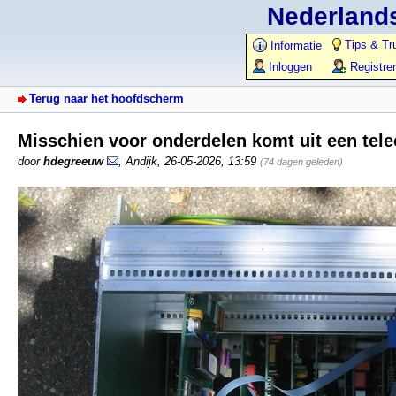
Nederlands
Tips & Tr
Informatie
Inloggen
Registre
Terug naar het hoofdscherm
Misschien voor onderdelen komt uit een tele
door
hdegreeuw
,
Andijk
,
26-05-2026, 13:59
(74 dagen geleden)