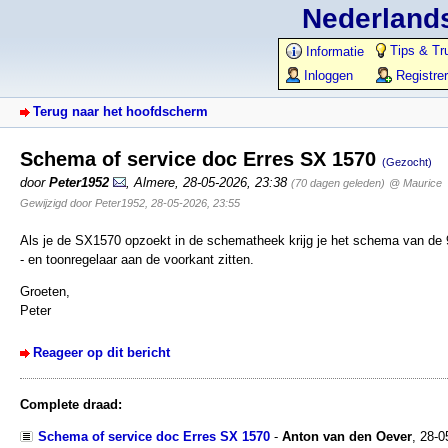
Nederlands
Tips & Tr
Informatie
Inloggen
Registre
Terug naar het hoofdscherm
Schema of service doc Erres SX 1570
(Gezocht)
door
Peter1952
,
Almere
,
28-05-2026, 23:38
(70 dagen geleden)
@ Maurice
Gewijzigd door Peter1952, 28-05-2026, 23:55
Als je de SX1570 opzoekt in de schematheek krijg je het schema van de 9
- en toonregelaar aan de voorkant zitten.
Groeten,
Peter
Reageer op dit bericht
Complete draad:
Schema of service doc Erres SX 1570
-
Anton van den Oever
,
28-0