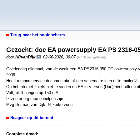
Terug naar het hoofdscherm
Gezocht: doc EA powersupply EA PS 2316-0
door
HPvanDijk
,
02-06-2026, 09:07
(67 dagen geleden)
Goedendag allemaal, van de week een EA PS2316-050 DC powersupply van 
2006.
Heeft iemand service documentatie of een schema te leen of te mailen?
Op het internet zoiets niet te vinden en EA in Viersen (Dui.) heeft allee
Volt, blijft hangen op 150 mA.....
Ik zou er erg mee geholpen zijn.
Mvg Herman van Dijk, Nijkerkerveen
Reageer op dit bericht
Complete draad: