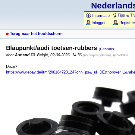
Nederlands
Tips & Tr
Informatie
Inloggen
Registre
Terug naar het hoofdscherm
Blaupunkt/audi toetsen-rubbers
(Gezocht)
door
Armand
,
België
,
02-06-2026, 14:36
(65 dagen geleden)
@ Goldline
Deze?
https://www.ebay.de/itm/206184723124?chn=ps&_ul=DE&norover=1&mke