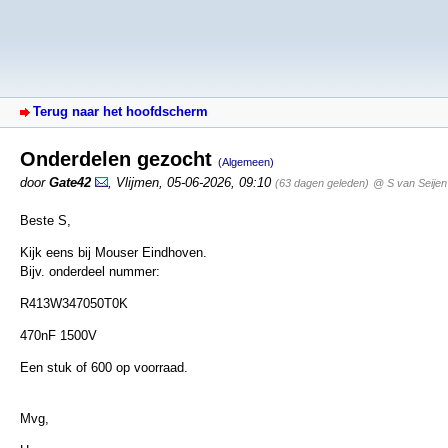
Terug naar het hoofdscherm
Onderdelen gezocht
(Algemeen)
door
Gate42
,
Vlijmen
,
05-06-2026, 09:10
(63 dagen geleden)
@ S van Seijen
Beste S,
Kijk eens bij Mouser Eindhoven.
Bijv. onderdeel nummer:
R413W347050T0K
470nF 1500V
Een stuk of 600 op voorraad.
Mvg,