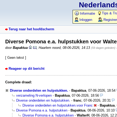
Nederlands
Tips & Tr
Informatie
Inloggen
Registre
Terug naar het hoofdscherm
Diverse Pomona e.a. hulpstukken voor Walt
door
Bapaktua
,
Haarlem noord
,
08-06-2026, 14:13
(59 dagen geleden)
[ Geen tekst ]
Reageer op dit bericht
Complete draad:
Diverse onderdelen en hulpstukken.
-
Bapaktua
,
07-06-2026, 18:54
verzameling N-verlopen
-
Bapaktua
,
07-06-2026, 18:56
Diverse onderdelen en hulpstukken.
-
franc
,
07-06-2026, 20:31
Diverse onderdelen en hulpstukken.voor Franc
-
Bapaktua
,
Diverse Pomona e.a. hulpstukken
-
Bapaktua
,
08-06-2026, 10:10
Diverse Pomona e.a. hulpstukken
-
WalterH
,
08-06-2026, 12:2