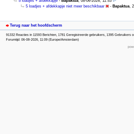
5 loadjes + afdekkapje
-
Bapaktua
,
08-06-2026, 11:53
5 loadjes + afdekkapje niet meer beschikbaar
-
Bapaktua
,
2
Terug naar het hoofdscherm
91332 Reacties in 11593 Berichten, 1781 Geregistreerde gebruikers, 1395 Gebruikers o
Forumtijd: 06-08-2026, 11:09 (Europe/Amsterdam)
powe