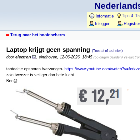
Nederlands
Tips & Tr
Informatie
Inloggen
Registre
Terug naar het hoofdscherm
Laptop krijgt geen spanning
(Toestel of techniek)
door
electron
,
eindhoven
,
12-06-2026, 18:45
(55 dagen geleden)
@ electro
tantaaltje opsporen /vervangen-
https://www.youtube.com/watch?v=ferkv
zo'n tweezer is veiliger dan hete lucht.
Ben@