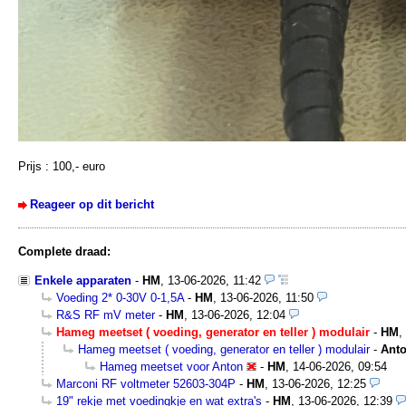
Prijs : 100,- euro
Reageer op dit bericht
Complete draad:
Enkele apparaten
-
HM
,
13-06-2026, 11:42
Voeding 2* 0-30V 0-1,5A
-
HM
,
13-06-2026, 11:50
R&S RF mV meter
-
HM
,
13-06-2026, 12:04
Hameg meetset ( voeding, generator en teller ) modulair
-
HM
,
Hameg meetset ( voeding, generator en teller ) modulair
-
Anto
Hameg meetset voor Anton
-
HM
,
14-06-2026, 09:54
Marconi RF voltmeter 52603-304P
-
HM
,
13-06-2026, 12:25
19" rekje met voedingkje en wat extra's
-
HM
,
13-06-2026, 12:39