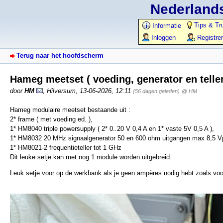
Nederlands
Tips & Tr
Informatie
Inloggen
Registre
Terug naar het hoofdscherm
Hameg meetset ( voeding, generator en telle
door
HM
,
Hilversum
,
13-06-2026, 12:11
(56 dagen geleden)
@ HM
Hameg modulaire meetset bestaande uit :
2* frame ( met voeding ed. ),
1* HM8040 triple powersupply ( 2* 0..20 V 0,4 A en 1* vaste 5V 0,5 A ),
1* HM8032 20 MHz signaalgenerator 50 en 600 ohm uitgangen max 8,5 Vp
1* HM8021-2 frequentieteller tot 1 GHz
Dit leuke setje kan met nog 1 module worden uitgebreid.
Leuk setje voor op de werkbank als je geen ampères nodig hebt zoals voor