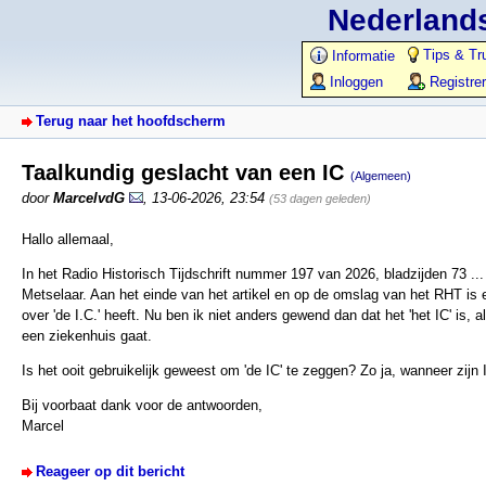
Nederlands
Tips & Tr
Informatie
Inloggen
Registre
Terug naar het hoofdscherm
Taalkundig geslacht van een IC
(Algemeen)
door
MarcelvdG
,
13-06-2026, 23:54
(53 dagen geleden)
Hallo allemaal,
In het Radio Historisch Tijdschrift nummer 197 van 2026, bladzijden 73 ... 
Metselaar. Aan het einde van het artikel en op de omslag van het RHT is
over 'de I.C.' heeft. Nu ben ik niet anders gewend dan dat het 'het IC' is,
een ziekenhuis gaat.
Is het ooit gebruikelijk geweest om 'de IC' te zeggen? Zo ja, wanneer zij
Bij voorbaat dank voor de antwoorden,
Marcel
Reageer op dit bericht