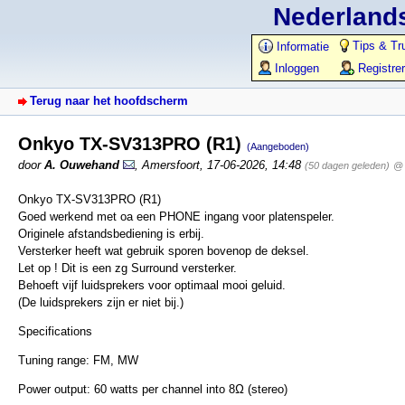
Nederlands
Tips & Tr
Informatie
Inloggen
Registre
Terug naar het hoofdscherm
Onkyo TX-SV313PRO (R1)
(Aangeboden)
door
A. Ouwehand
,
Amersfoort
,
17-06-2026, 14:48
(50 dagen geleden)
@ 
Onkyo TX-SV313PRO (R1)
Goed werkend met oa een PHONE ingang voor platenspeler.
Originele afstandsbediening is erbij.
Versterker heeft wat gebruik sporen bovenop de deksel.
Let op ! Dit is een zg Surround versterker.
Behoeft vijf luidsprekers voor optimaal mooi geluid.
(De luidsprekers zijn er niet bij.)
Specifications
Tuning range: FM, MW
Power output: 60 watts per channel into 8Ω (stereo)