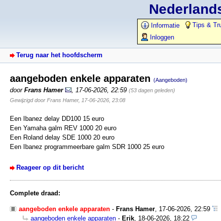
Nederlands
Tips & Tr
Informatie
Inloggen
Terug naar het hoofdscherm
aangeboden enkele apparaten
(Aangeboden)
door
Frans Hamer
,
17-06-2026, 22:59
(53 dagen geleden)
Gewijzigd door Frans Hamer, 17-06-2026, 23:08
Een Ibanez delay DD100 15 euro
Een Yamaha galm REV 1000 20 euro
Een Roland delay SDE 1000 20 euro
Een Ibanez programmeerbare galm SDR 1000 25 euro
Reageer op dit bericht
Complete draad:
aangeboden enkele apparaten
-
Frans Hamer
,
17-06-2026, 22:59
aangeboden enkele apparaten
-
Erik
,
18-06-2026, 18:22