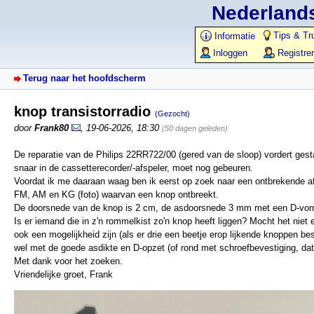
Nederlands
Tips & Tr
Informatie
Inloggen
Registre
Terug naar het hoofdscherm
knop transistorradio
(Gezocht)
door
Frank80
,
19-06-2026, 18:30
(50 dagen geleden)
De reparatie van de Philips 22RR722/00 (gered van de sloop) vordert ges
snaar in de cassetterecorder/-afspeler, moet nog gebeuren.
Voordat ik me daaraan waag ben ik eerst op zoek naar een ontbrekende af
FM, AM en KG (foto) waarvan een knop ontbreekt.
De doorsnede van de knop is 2 cm, de asdoorsnede 3 mm met een D-vormi
Is er iemand die in z'n rommelkist zo'n knop heeft liggen? Mocht het niet
ook een mogelijkheid zijn (als er drie een beetje erop lijkende knoppen b
wel met de goede asdikte en D-opzet (of rond met schroefbevestiging, da
Met dank voor het zoeken.
Vriendelijke groet, Frank