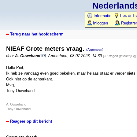
Nederlands
Tips & Tr
Informatie
Inloggen
Registre
Terug naar het hoofdscherm
NIEAF Grote meters vraag.
(Algemeen)
door
A. Ouwehand
,
Amersfoort
,
08-07-2026, 14:39
(31 dagen geleden)
@ 
Hallo Piet,
Ik heb ze vandaag even goed bekeken, maar helaas staat er verder niets 
Ook niet op de achterkant.
Mvg,
Tony Ouwehand
--
A. Ouwehand
Tony Ouwehand
Reageer op dit bericht