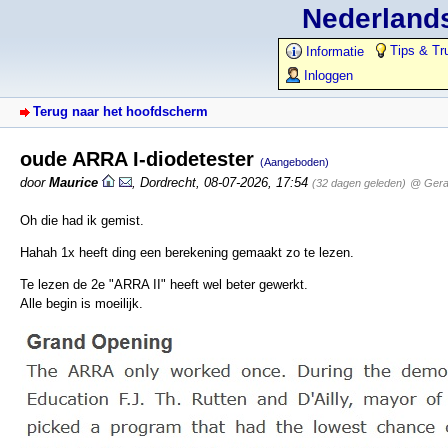
Nederlands
Tips & Tr
Informatie
Inloggen
Terug naar het hoofdscherm
oude ARRA I-diodetester
(Aangeboden)
door
Maurice
,
Dordrecht
,
08-07-2026, 17:54
(32 dagen geleden)
@ Gerar
Oh die had ik gemist.
Hahah 1x heeft ding een berekening gemaakt zo te lezen.
Te lezen de 2e "ARRA II" heeft wel beter gewerkt.
Alle begin is moeilijk.