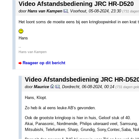
Video Afstandsbediening JRC HR-D520
door
Hans van Kampen
,
Voorhout
,
05-08-2024, 23:30
(731 dagen
Het loont soms de moeite eens bij een kringloopwinkel in een krat 
Hans
--
Hans van Kampen
Reageer op dit bericht
Video Afstandsbediening JRC HR-D52
door
Maurice
,
Dordrecht
,
06-08-2024, 00:14
(731 dagen gel
Hans, Klopt.
Zo heb ik al eens leuke AB's gevonden.
Ook de grootste kringloop is hier in huis, Geloof stuk of 40.
Akai, Panasonic, Nordmende, Philips uiteraard veel, Samsung, 
Mitsubishi, Telefunken, Sharp, Grundig, Sony,Contec,Saba, No