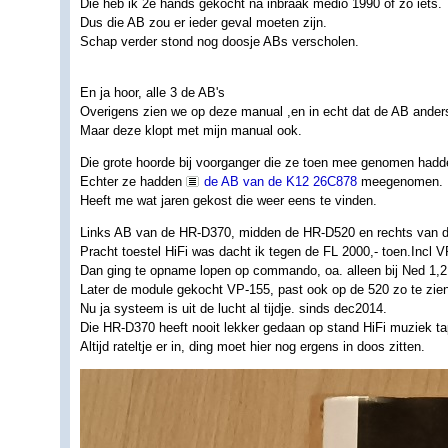
Die heb ik 2e hands gekocht na inbraak medio 1990 of zo iets.
Dus die AB zou er ieder geval moeten zijn.
Schap verder stond nog doosje ABs verscholen.
En ja hoor, alle 3 de AB's
Overigens zien we op deze manual ,en in echt dat de AB anders 
Maar deze klopt met mijn manual ook.
Die grote hoorde bij voorganger die ze toen mee genomen hadd
Echter ze hadden
de AB van de K12 26C878
meegenomen.
Heeft me wat jaren gekost die weer eens te vinden.
Links AB van de HR-D370, midden de HR-D520 en rechts van d
Pracht toestel HiFi was dacht ik tegen de FL 2000,- toen.Incl 
Dan ging te opname lopen op commando, oa. alleen bij Ned 1,
Later de module gekocht VP-155, past ook op de 520 zo te zien
Nu ja systeem is uit de lucht al tijdje. sinds dec2014.
Die HR-D370 heeft nooit lekker gedaan op stand HiFi muziek ta
Altijd rateltje er in, ding moet hier nog ergens in doos zitten.