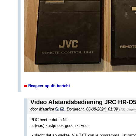
Reageer op dit bericht
Video Afstandsbediening JRC HR-
door
Maurice
,
Dordrecht
,
06-08-2024, 01:39
(731 dagen
PDC heette dat in NL.
Is (was) kastje ook geschikt voor.
Ik dacht dat zo werkte, Via TXT kon je programma lijst opz