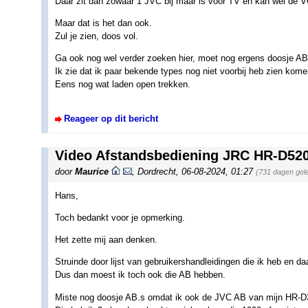
Daar zit dan zowaar 1 JVC bij maar is voor TV en kan wel de 
Maar dat is het dan ook.
Zul je zien, doos vol.
Ga ook nog wel verder zoeken hier, moet nog ergens doosje AB
Ik zie dat ik paar bekende types nog niet voorbij heb zien kome
Eens nog wat laden open trekken.
Reageer op dit bericht
Video Afstandsbediening JRC HR-D5
door
Maurice
,
Dordrecht
,
06-08-2024, 01:27
(731 dagen gel
Hans,
Toch bedankt voor je opmerking.
Het zette mij aan denken.
Struinde door lijst van gebruikershandleidingen die ik heb en da
Dus dan moest ik toch ook die AB hebben.
Miste nog doosje AB.s omdat ik ook de JVC AB van mijn HR-D