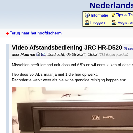
Nederlands
Tips & Tr
Informatie
Inloggen
Registre
Terug naar het hoofdscherm
Video Afstandsbediening JRC HR-D520
(Gezo
door
Maurice
,
Dordrecht
,
05-08-2024, 15:02
(731 dagen geleden)
Misschien heeft iemand ook doos vol AB's en wil eens kijken of deze e
Heb doos vol ABs maar ja niet 1 die hier op werkt.
Recordertje werkt weer als nieuw na grondige reiniging koppen enz.