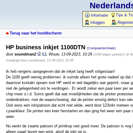
Nederlands
Tips & Tr
Informatie
Inloggen
Registre
Terug naar het hoofdscherm
HP business inkjet 1100DTN
(Computertechniek)
door
soundman2
,
Wouw
,
13-09-2023, 10:29
(1060 dagen geleden)
@ Wa
Gewijzigd door soundman2, 13-09-2023, 10:36
Ik heb nergens aangegeven dat de inkjet lang heeft stilgestaan!
De 1100 geeft weinig problemen. ik somde alleen het grote nadeel op dat ink
daarover kontakt opnam met HP werd er wel dagelijks wat geprint, maar ge
niet de gelegenheid om te verdrogen.. Er wordt zeker een paar keer per w
chip meer o.i.d. Soms geeft dat wat moeilijkheden dat de printer protestee
onderdrukken, met de waarschuwing, dat de printer ernstig defect kan rak
Ooit eens een inktpatroon dat echt niet wilde, werd door 123inkt meteen o
cyaankleur. De printer een keer herstarten en dan ging het weer een paar 
weer.
Nu werkt de zwarte patroon of printkop niet goed meer. De patroon is nog 
alleen zwart levert een print, alsof de inkt op is.