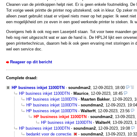
Cleanen van de printkoppen helpt niet. Er is geen enkele foutmelding. De k
Tot vorige week printte de printer nog uitstekend, ook in kleur. Op zeker 
alleen zwart gebruikt staat er vrijwel niets meer op het papier. Ik weet nie
een mogelijkheid om ze even in een goed werkende printer te steken. Ik we
Overigens heb ik ook nog een Laserjet4 staan. Tot voor twee maanden gele
heb nog niet uitgezocht wat er aan de hand is. De HPLJ4 lijkt een onverw
geen printertechnicus, daarom heb ik ook geen ervaring met storingen in 
wel een service doc.
Reageer op dit bericht
Complete draad:
HP business inkjet 1100DTN
-
soundman2
,
12-09-2023, 18:00
HP business inkjet 1100DTN
-
Maurice
,
12-09-2023, 18:45
HP business inkjet 1100DTN
-
Maarten Bakker
,
12-09-2023, 1
HP business inkjet 1100DTN
-
soundman2
,
12-09-2023, 19:0
HP business inkjet 1100DTN
-
WalterH
,
12-09-2023, 23:56
HP business inkjet 1100DTN
-
soundman2
,
13-09-2023,
HP business inkjet 1100DTN
-
WalterH
,
13-09-2023, 1
HP business inkjet 1100DTN
-
soundman2
,
12-09-2023, 19:08
bedankt voor de correctie.
-
soundman2
,
13-09-2023, 10:3