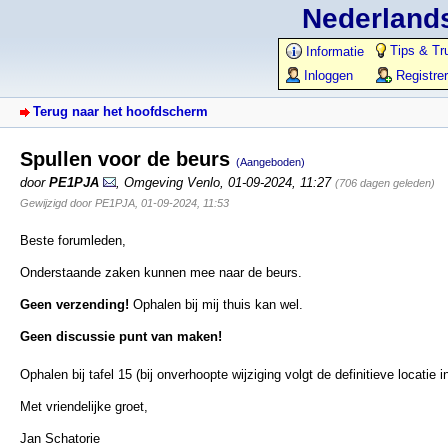
Nederlands
Tips & Tr
Informatie
Inloggen
Registre
Terug naar het hoofdscherm
Spullen voor de beurs
(Aangeboden)
door
PE1PJA
,
Omgeving Venlo
,
01-09-2024, 11:27
(706 dagen geleden)
Gewijzigd door PE1PJA, 01-09-2024, 11:53
Beste forumleden,
Onderstaande zaken kunnen mee naar de beurs.
Geen verzending!
Ophalen bij mij thuis kan wel.
Geen discussie punt van maken!
Ophalen bij tafel 15 (bij onverhoopte wijziging volgt de definitieve locatie 
Met vriendelijke groet,
Jan Schatorie