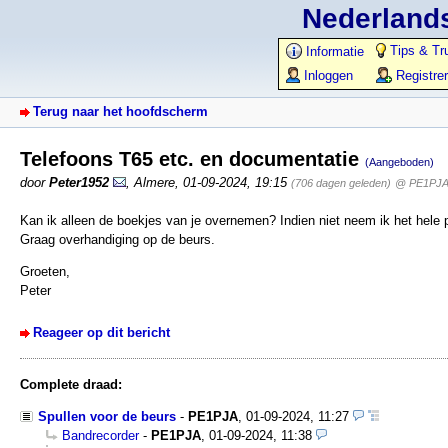
Nederlands
Tips & Tr
Informatie
Inloggen
Registre
Terug naar het hoofdscherm
Telefoons T65 etc. en documentatie
(Aangeboden)
door
Peter1952
,
Almere
,
01-09-2024, 19:15
(706 dagen geleden)
@ PE1PJ
Kan ik alleen de boekjes van je overnemen? Indien niet neem ik het hele 
Graag overhandiging op de beurs.
Groeten,
Peter
Reageer op dit bericht
Complete draad:
Spullen voor de beurs
-
PE1PJA
,
01-09-2024, 11:27
Bandrecorder
-
PE1PJA
,
01-09-2024, 11:38