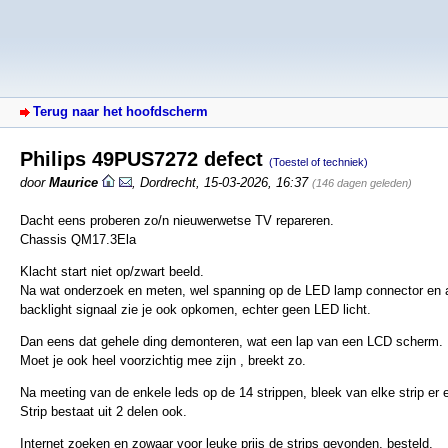
Terug naar het hoofdscherm
Philips 49PUS7272 defect
(Toestel of techniek)
door
Maurice
,
Dordrecht
,
15-03-2026, 16:37
(146 dagen geleden)
Dacht eens proberen zo/n nieuwerwetse TV repareren.
Chassis QM17.3Ela
Klacht start niet op/zwart beeld.
Na wat onderzoek en meten, wel spanning op de LED lamp connector en 
backlight signaal zie je ook opkomen, echter geen LED licht.
Dan eens dat gehele ding demonteren, wat een lap van een LCD scherm.
Moet je ook heel voorzichtig mee zijn , breekt zo.
Na meeting van de enkele leds op de 14 strippen, bleek van elke strip er 
Strip bestaat uit 2 delen ook.
Internet zoeken en zowaar voor leuke prijs de strips gevonden, besteld.