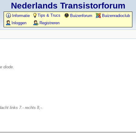
Nederlands Transistorforum
Tips & Trucs
Informatie
Buizenforum
Buizenradioclub
Inloggen
Registreren
e diode.
acht links 7.- rechts 8,-.