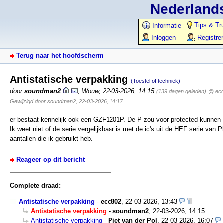
Nederlands
Tips & Tr
Informatie
Inloggen
Registre
Terug naar het hoofdscherm
Antistatische verpakking
(Toestel of techniek)
door
soundman2
,
Wouw
,
22-03-2026, 14:15
(139 dagen geleden)
@ ec
Gewijzigd door soundman2, 22-03-2026, 14:17
er bestaat kennelijk ook een GZF1201P. De P zou voor protected kunnen st
Ik weet niet of de serie vergelijkbaar is met de ic's uit de HEF serie van
aantallen die ik gebruikt heb.
Reageer op dit bericht
Complete draad:
Antistatische verpakking
-
ecc802
,
22-03-2026, 13:43
Antistatische verpakking
-
soundman2
,
22-03-2026, 14:15
Antistatische verpakking
-
Piet van der Pol
,
22-03-2026, 16:07