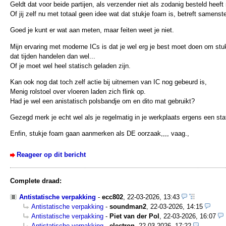
Geldt dat voor beide partijen, als verzender niet als zodanig besteld hee
Of jij zelf nu met totaal geen idee wat dat stukje foam is, betreft samenste
Goed je kunt er wat aan meten, maar feiten weet je niet.
Mijn ervaring met moderne ICs is dat je wel erg je best moet doen om stuk
dat tijden handelen dan wel...
Of je moet wel heel statisch geladen zijn.
Kan ook nog dat toch zelf actie bij uitnemen van IC nog gebeurd is,
Menig rolstoel over vloeren laden zich flink op.
Had je wel een anistatisch polsbandje om en dito mat gebruikt?
Gezegd merk je echt wel als je regelmatig in je werkplaats ergens een sta
Enfin, stukje foam gaan aanmerken als DE oorzaak,,,, vaag.,
Reageer op dit bericht
Complete draad:
Antistatische verpakking
-
ecc802
,
22-03-2026, 13:43
Antistatische verpakking
-
soundman2
,
22-03-2026, 14:15
Antistatische verpakking
-
Piet van der Pol
,
22-03-2026, 16:07
Antistatische verpakking
-
electron
,
22-03-2026, 17:22