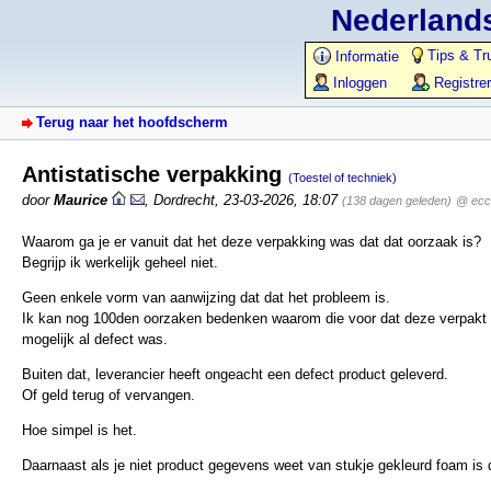
Nederlands
Tips & Tr
Informatie
Inloggen
Registre
Terug naar het hoofdscherm
Antistatische verpakking
(Toestel of techniek)
door
Maurice
,
Dordrecht
,
23-03-2026, 18:07
(138 dagen geleden)
@ ecc
Waarom ga je er vanuit dat het deze verpakking was dat dat oorzaak is?
Begrijp ik werkelijk geheel niet.
Geen enkele vorm van aanwijzing dat dat het probleem is.
Ik kan nog 100den oorzaken bedenken waarom die voor dat deze verpakt 
mogelijk al defect was.
Buiten dat, leverancier heeft ongeacht een defect product geleverd.
Of geld terug of vervangen.
Hoe simpel is het.
Daarnaast als je niet product gegevens weet van stukje gekleurd foam is d